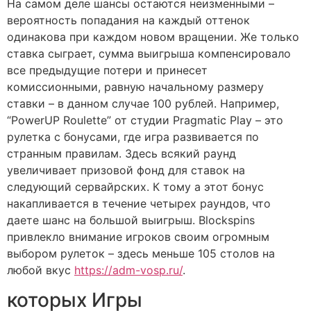
На самом деле шансы остаются неизменными –
вероятность попадания на каждый оттенок
одинакова при каждом новом вращении. Же только
ставка сыграет, сумма выигрыша компенсировало
все предыдущие потери и принесет
комиссионными, равную начальному размеру
ставки – в данном случае 100 рублей. Например,
“PowerUP Roulette” от студии Pragmatic Play – это
рулетка с бонусами, где игра развивается по
странным правилам. Здесь всякий раунд
увеличивает призовой фонд для ставок на
следующий сервайрских. К тому а этот бонус
накапливается в течение четырех раундов, что
даете шанс на большой выигрыш. Blockspins
привлекло внимание игроков своим огромным
выбором рулеток – здесь меньше 105 столов на
любой вкус
https://adm-vosp.ru/
.
которых Игры