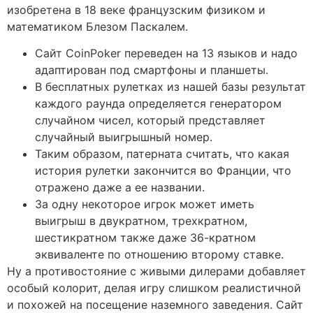
изобретена в 18 веке французским физиком и
математиком Блезом Паскалем.
Сайт CoinPoker переведен на 13 языков и надо
адаптирован под смартфоны и планшеты.
В бесплатных рулетках из нашей базы результат
каждого раунда определяется генератором
случайном чисел, который представляет
случайный выигрышный номер.
Таким образом, патерната считать, что какая
история рулетки закончится во Франции, что
отражено даже а ее названии.
За одну некоторое игрок может иметь
выигрыш в двукратном, трехкратном,
шестикратном также даже 36-кратном
эквиваленте по отношению второму ставке.
Ну а противостояние с живыми дилерами добавляет
особый колорит, делая игру слишком реалистичной
и похожей на посещение наземного заведения. Сайт