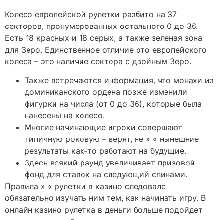
Колесо европейской рулетки разбито на 37
секторов, пронумерованных остального 0 до 36.
Есть 18 красных и 18 серых, а также зеленая зона
для Зеро. Единственное отличие ото европейского
колеса – это наличие сектора с двойным Зеро.
Также встречаются информация, что монахи из
доминиканского ордена позже изменили
фигурки на числа (от 0 до 36), которые была
нанесены на колесо.
Многие начинающие игроки совершают
типичную роковую – верят, не » « нынешние
результаты как-то работают на будущие.
Здесь всякий раунд увеличивает призовой
фонд для ставок на следующий спинами.
Правила » « рулетки в казино следовало
обязательно изучать ним тем, как начинать игру. В
онлайн казино рулетка в деньги больше подойдет