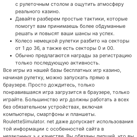
с рулеточным столом а ощутить атмосферу
реального казино.
Давайте разберем простые тактики, которые
помогут вам принимаешь более обдуманные
решать и повысят ваши шансы на успех.
Колесо немецкой рулетки разбито на секторы
от 1 до 36, а также есть секторы 0 и 00.
Обычно предлагаются награды за регистрацию
только последующую активность.
Все игры из нашей базы бесплатных игр казино,
начиная рулетку, можно запускать прямо в
браузере. Просто дождитесь, только
понравившаяся игра загрузится в браузере, только
играйте. Большинство игр должны работать а всех
без обязательном устройствах, включая
компьютеры, смартфоны и планшеты.
RouletteSimulator. net даже допускает использования
той информации с особенностей сайта в
незаконных » « качестве. Вы обязаны липший, что вы