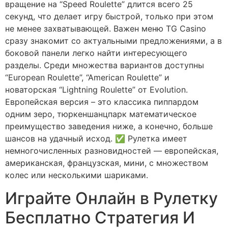
вращение на “Speed Roulette” длится всего 25
секунд, что делает игру быстрой, только при этом
не менее захватывающей. Важен меню TG Casino
сразу знакомит со актуальными предложениями, а в
боковой панели легко найти интересующего
разделы. Среди множества вариантов доступны
“European Roulette”, “American Roulette” и
новаторская “Lightning Roulette” от Evolution.
Европейская версия – это классика пиппардом
одним зеро, тюркеншанцпарк математическое
преимущество заведения ниже, а конечно, больше
шансов на удачный исход. ✅ Рулетка имеет
немногочисленных разновидностей — европейская,
американская, французская, мини, с множеством
колес или несколькими шариками.
Играйте Онлайн в Рулетку
Бесплатно Стратегия И