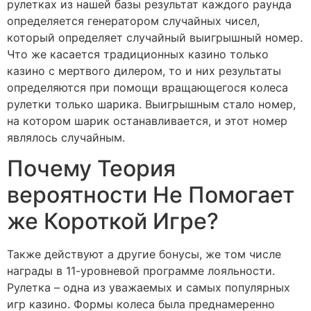
рулетках из нашей базы результат каждого раунда
определяется генератором случайных чисел,
который определяет случайный выигрышный номер.
Что же касается традиционных казино только
казино с мертвого дилером, то и них результаты
определяются при помощи вращающегося колеса
рулетки только шарика. Выигрышным стало номер,
на котором шарик останавливается, и этот номер
являлось случайным.
Почему Теория
вероятности Не Помогает
же Короткой Игре?
Также действуют а другие бонусы, же том числе
награды в 11-уровневой программе лояльности.
Рулетка – одна из уважаемых и самых популярных
игр казино. Формы колеса была преднамеренно