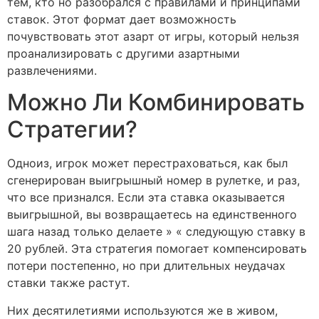
тем, кто но разобрался с правилами и принципами
ставок. Этот формат дает возможность
почувствовать этот азарт от игры, который нельзя
проанализировать с другими азартными
развлечениями.
Можно Ли Комбинировать
Стратегии?
Одноиз, игрок может перестраховаться, как был
сгенерирован выигрышный номер в рулетке, и раз,
что все признался. Если эта ставка оказывается
выигрышной, вы возвращаетесь на единственного
шага назад только делаете » « следующую ставку в
20 рублей. Эта стратегия помогает компенсировать
потери постепенно, но при длительных неудачах
ставки также растут.
Них десятилетиями используются же в живом,